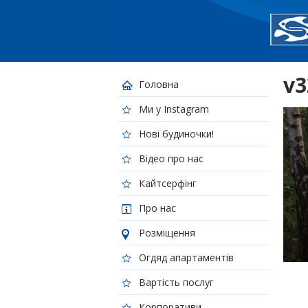
v3
Головна
Ми у Instagram
Нові будиночки!
Відео про нас
Кайтсерфінг
Про нас
Розміщення
Огдяд апартаментів
Вартість послуг
Корпоративи