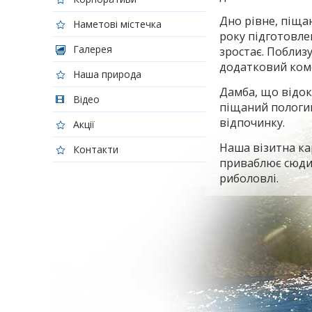
Дно рівне, піщан
Наметові містечка
року підготовле
Галерея
зростає. Поблиз
додатковий ком
Наша природа
Дамба, що відо
Відео
піщаний пологий
відпочинку.
Акції
Наша візитна ка
Контакти
приваблює сюди 
риболовлі.