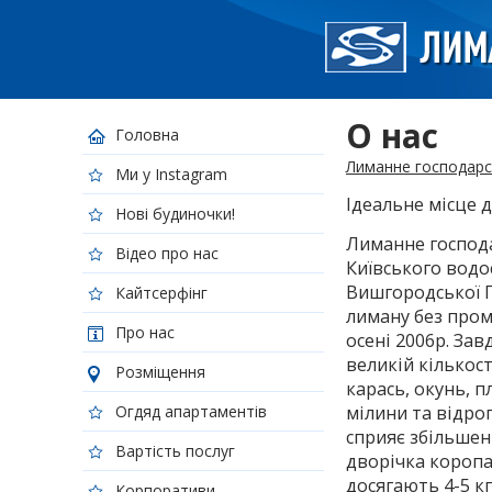
О нас
Головна
Лиманне господарс
Ми у Instagram
Ідеальне місце 
Нові будиночки!
Лиманне господ
Відео про нас
Київського водо
Вишгородської Г
Кайтсерфінг
лиману без пром
Про нас
осені 2006р. За
великій кількост
Розміщення
карась, окунь, п
Огдяд апартаментів
мілини та відро
сприяє збільшен
Вартість послуг
дворічка коропа 
досягають 4-5 кг
Корпоративи