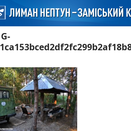
G-
1ca153bced2df2fc299b2af18b