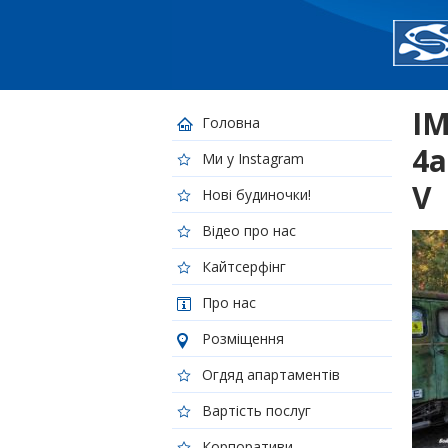
IM
Головна
4a
Ми у Instagram
V
Нові будиночки!
Відео про нас
Кайтсерфінг
Про нас
Розміщення
Огдяд апартаментів
Вартість послуг
Корпоративи